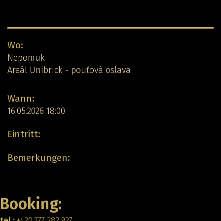
Detail-Konzert:
Wo:
Nepomuk -
Areál Unibrick - pouťová oslava
Wann:
16.05.2026 18:00
Eintritt:
Bemerkungen:
Zurück
Booking:
tel.:
+420 777 282 927