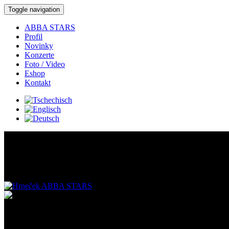
Toggle navigation
ABBA STARS
Profil
Novinky
Konzerte
Foto / Video
Eshop
Kontakt
Eshop:
Hrneček ABBA STARS