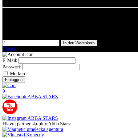
Ke každému nákupu zdarma podepsaná fotografie a odznak ABBA
DOPRAVA ZDARMA
150,00 Kč
einschließlich Mehrwertsteuer
In den Warenkorb
Zurück
E-Mail:
Passwort:
Merken
0
Hlavní partner skupiny Abba Stars: