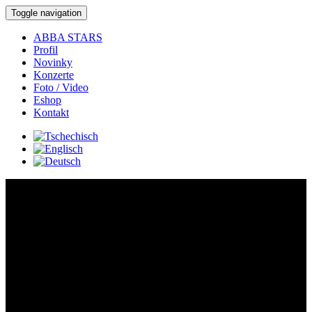
Toggle navigation
ABBA STARS
Profil
Novinky
Konzerte
Foto / Video
Eshop
Kontakt
Konzerte:
Detail-Konzert:
Wo:
Brno -
Hotel Internacional - koncert s kapelou