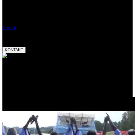
Wann:
28.05.2026 20:00
Eintritt:
Bemerkungen:
Zurück
Booking:
tel.:
+420 777 282 927
email:
magnetic@magnetic.cz
KONTAKT
Auszeichnungen:
Český slavík Mattoni
skokan roku 2013
Promo video: