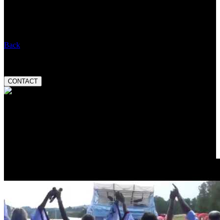
When:
29.08.2026 20:30
Entry:
Message:
Back
Booking:
tel.:
+420 777 282 927
email:
magnetic@magnetic.cz
CONTACT
Valuation:
Český slavík Mattoni
skokan roku 2013
Promo video: