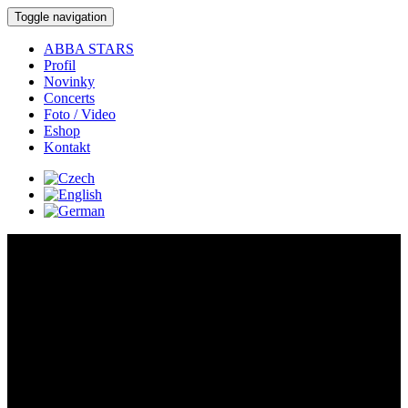
Toggle navigation
ABBA STARS
Profil
Novinky
Concerts
Foto / Video
Eshop
Kontakt
Concerts:
Concert detail:
Where:
Lužice -
Augustínská pouť - koncert s kapelou